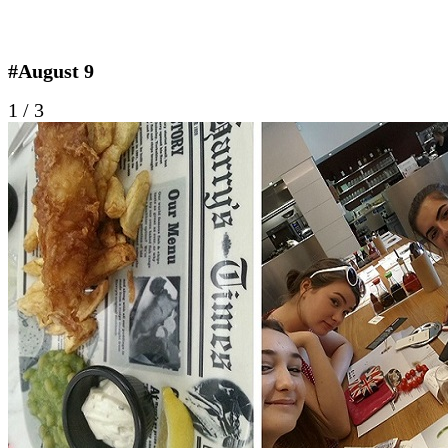
#August 9
1
/
3