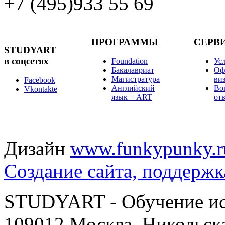
+7 (495)
933 55 69
ПРОГРАММЫ
СЕРВ
STUDYART
в соцсетях
Foundation
Ус
Бакалавриат
Оф
Магистратура
ви
Facebook
Английский
Во
Vkontakte
язык + ART
от
Дизайн
www.funkypunky.r
Создание сайта, поддержк
STUDYART - Обучение иск
109012 Москва, Никольска