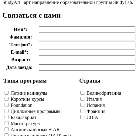
StudyArt - арт-направление образовательной группы StudyLab.
Связаться с нами
Имя
*
:
Фамилия:
Телефон
*
:
E-mail
*
:
Возраст:
Дата заезда:
Типы программ
Страны
Летние каникулы
Великобритания
Короткие курсы
Италия
Foundation
Испания
Дипломные программы
Франция
Бакалавриат
США
Магистратура
Английский язык + ART
Летние каникулы (13-19 лет)