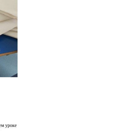
ем уроке
ы