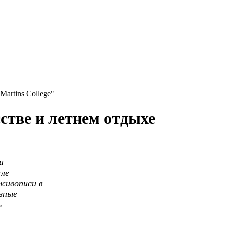
Martins College"
сстве и летнем отдыхе
и
сле
живописи в
азные
ь