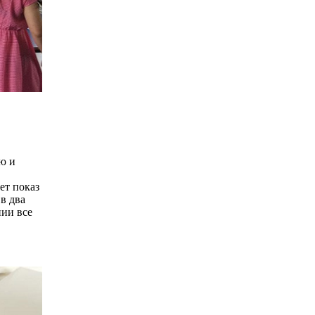
ю и
ет показ
в два
нии все