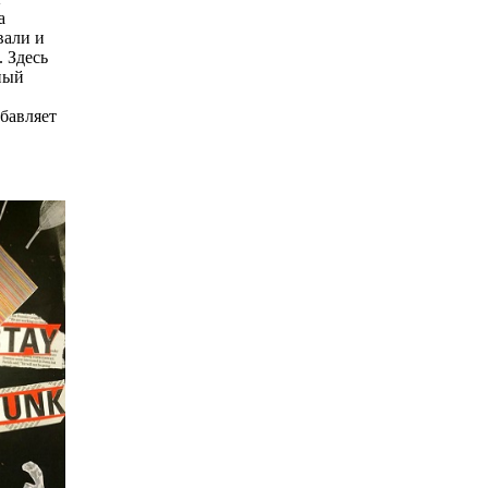
а
вали и
. Здесь
ный
обавляет