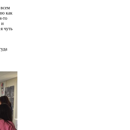
 всем
ню как
м-то
 и
 я чуть
туда