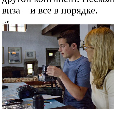
виза – и все в порядке.
1
/
8