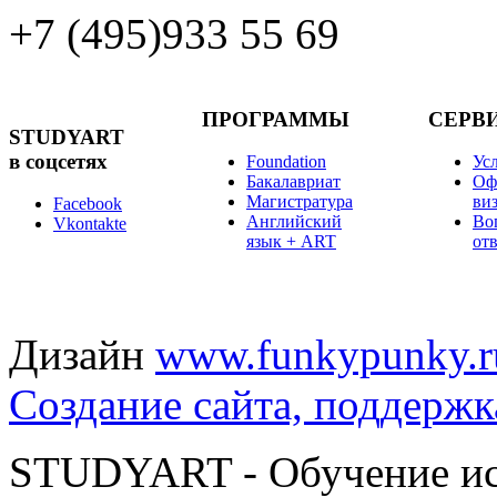
+7 (495)
933 55 69
ПРОГРАММЫ
СЕРВ
STUDYART
в соцсетях
Foundation
Ус
Бакалавриат
Оф
Магистратура
ви
Facebook
Английский
Во
Vkontakte
язык + ART
от
Дизайн
www.funkypunky.r
Создание сайта, поддержк
STUDYART - Обучение иск