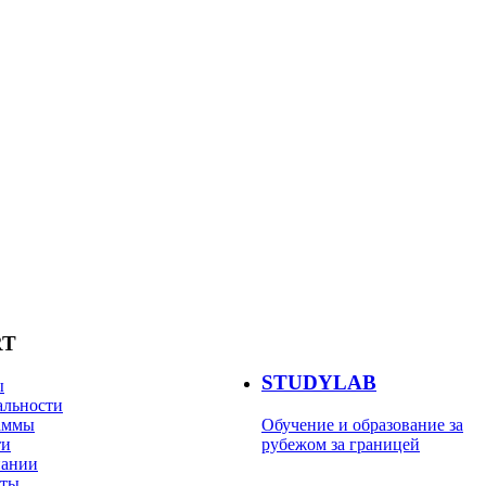
RT
STUDYLAB
ы
альности
аммы
Обучение и образование за
ти
рубежом за границей
пании
кты