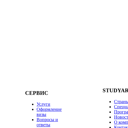
STUDYA
СЕРВИС
Стран
Услуги
Специ
Оформление
Прогр
визы
Новос
Вопросы и
О ком
ответы
Конта