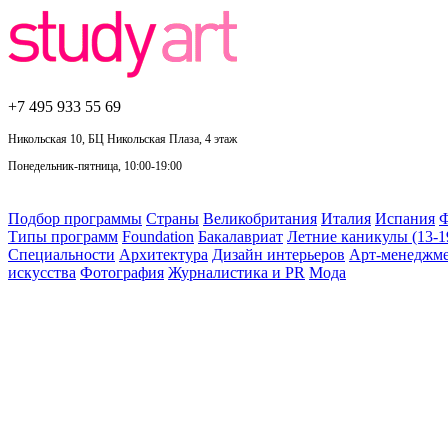
+7 495
933 55 69
Никольская 10, БЦ Никольская Плаза, 4 этаж
Понедельник-пятница, 10:00-19:00
Подбор программы
Страны
Великобритания
Италия
Испания
Ф
Типы программ
Foundation
Бакалавриат
Летние каникулы (13-1
Специальности
Архитектура
Дизайн интерьеров
Арт-менеджм
искусства
Фотография
Журналистика и PR
Мода