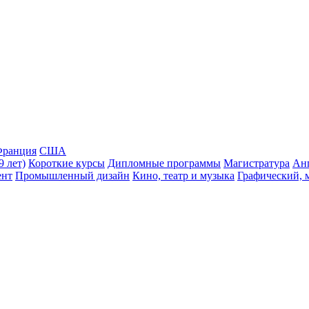
ранция
США
9 лет)
Короткие курсы
Дипломные программы
Магистратура
Ан
ент
Промышленный дизайн
Кино, театр и музыка
Графический, 