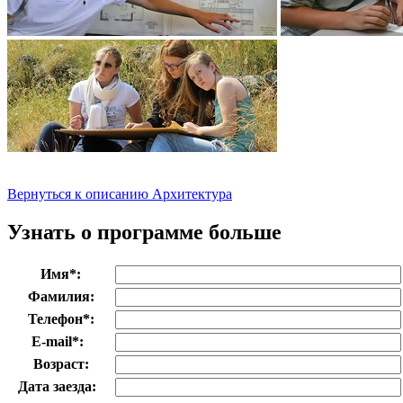
Вернуться к описанию Архитектура
Узнать о программе больше
Имя
*
:
Фамилия:
Телефон
*
:
E-mail
*
:
Возраст:
Дата заезда: