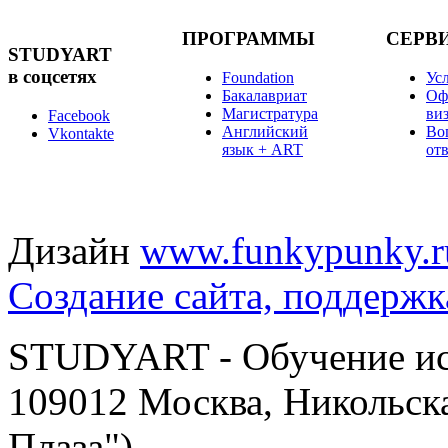
ПРОГРАММЫ
СЕРВ
STUDYART
в соцсетях
Foundation
Ус
Бакалавриат
Оф
Магистратура
ви
Facebook
Английский
Во
Vkontakte
язык + ART
от
Дизайн
www.funkypunky.r
Создание сайта, поддержк
STUDYART - Обучение иск
109012 Москва, Никольска
Плаза")