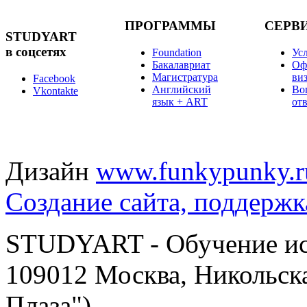
ПРОГРАММЫ
СЕРВ
STUDYART
в соцсетях
Foundation
Ус
Бакалавриат
Оф
Магистратура
ви
Facebook
Английский
Во
Vkontakte
язык + ART
от
Дизайн
www.funkypunky.r
Создание сайта, поддержк
STUDYART - Обучение иск
109012 Москва, Никольска
Плаза")