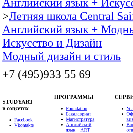
Английский язык + Искус
>
Летняя школа Central Sai
Английский язык + Модны
Искусство и Дизайн
Модный дизайн и стиль
+7 (495)
933 55 69
ПРОГРАММЫ
СЕРВ
STUDYART
в соцсетях
Foundation
Ус
Бакалавриат
Оф
Магистратура
ви
Facebook
Английский
Во
Vkontakte
язык + ART
от