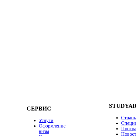
STUDYA
СЕРВИС
Стран
Услуги
Специ
Оформление
Прогр
визы
Новос