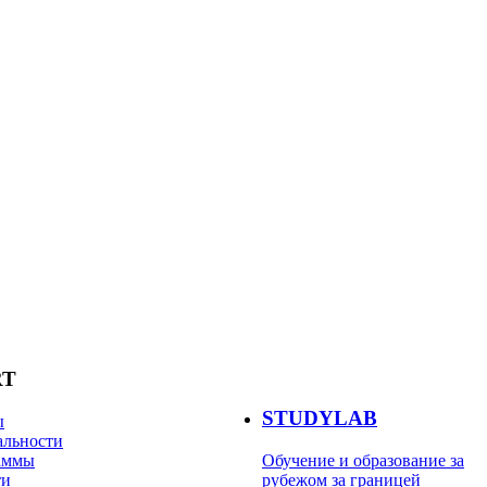
RT
STUDYLAB
ы
альности
аммы
Обучение и образование за
ти
рубежом за границей