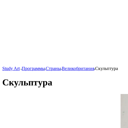
Study Art
Программы
Страны
Великобритания
Скульптура
Скульптура