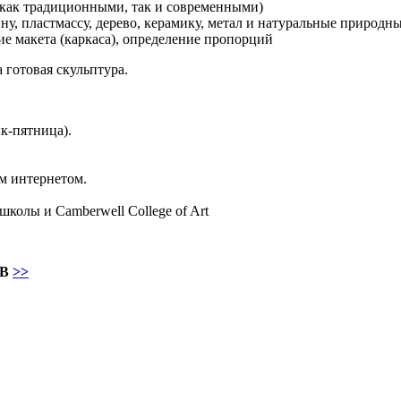
(как традиционными, так и современными)
ну, пластмассу, дерево, керамику, метал и натуральные природн
ие макета (каркаса), определение пропорций
 готовая скульптура.
к-пятница).
м интернетом.
колы и Camberwell College of Art
AB
>>