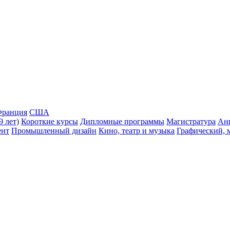
ранция
США
9 лет)
Короткие курсы
Дипломные программы
Магистратура
Ан
ент
Промышленный дизайн
Кино, театр и музыка
Графический, 