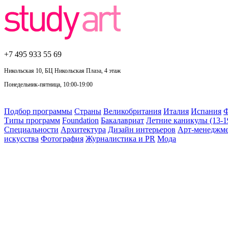
+7 495
933 55 69
Никольская 10, БЦ Никольская Плаза, 4 этаж
Понедельник-пятница, 10:00-19:00
Подбор программы
Страны
Великобритания
Италия
Испания
Ф
Типы программ
Foundation
Бакалавриат
Летние каникулы (13-1
Специальности
Архитектура
Дизайн интерьеров
Арт-менеджм
искусства
Фотография
Журналистика и PR
Мода