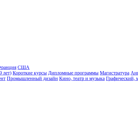
ранция
США
9 лет)
Короткие курсы
Дипломные программы
Магистратура
Ан
ент
Промышленный дизайн
Кино, театр и музыка
Графический, 