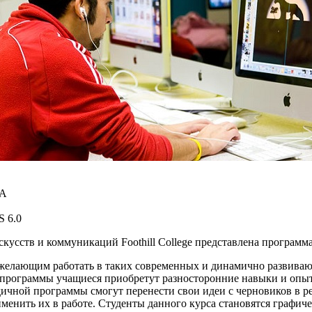
ША
S 6.0
скусств и коммуникаций Foothill College представлена програм
желающим работать в таких современных и динамично развивающ
программы учащиеся приобретут разносторонние навыки и опыт
ичной программы смогут перенести свои идеи с черновиков в 
рименить их в работе. Студенты данного курса становятся граф