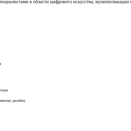
пециалистами в области цифрового искусства, мультипликации 
я
дежды
тивному дизайну