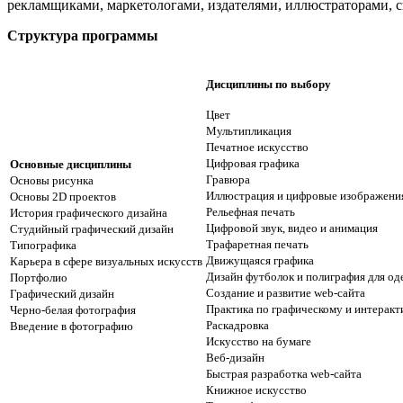
рекламщиками, маркетологами, издателями, иллюстраторами, с
Структура программы
Дисциплины по выбору
Цвет
Мультипликация
Печатное искусство
Цифровая графика
Основные дисциплины
Гравюра
Основы рисунка
Иллюстрация и цифровые изображени
Основы 2D проектов
Рельефная печать
История графического дизайна
Цифровой звук, видео и анимация
Студийный графический дизайн
Трафаретная печать
Типографика
Движущаяся графика
Карьера в сфере визуальных искусств
Дизайн футболок и полиграфия для о
Портфолио
Создание и развитие web-сайта
Графический дизайн
Практика по графическому и интерак
Черно-белая фотография
Раскадровка
Введение в фотографию
Искусство на бумаге
Веб-дизайн
Быстрая разработка web-сайта
Книжное искусство