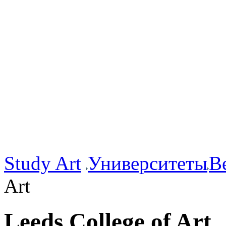
Study Art
Университеты
В
Art
Leeds College of Art