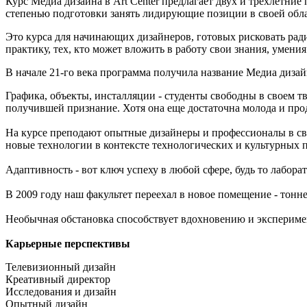
Курс Медиа дизайна в Art Center предлагает двух и трехлетни
степенью подготовки занять лидирующие позиции в своей обла
Это курса для начинающих дизайнеров, готовых рисковать ради
практику, тех, кто может вложить в работу свои знания, умения 
В начале 21-го века программа получила название Медиа дизай
Графика, объекты, инсталляции - студенты свободны в своем т
получившей признание. Хотя она еще достаточна молода и про
На курсе преподают опытные дизайнеры и профессионалы в сво
новые технологии в контексте технологических и культурных 
Адаптивность - вот ключ успеху в любой сфере, будь то лабор
В 2009 году наш факультет переехал в новое помещение - тонн
Необычная обстановка способствует вдохновению и эксперимента
Карьерные перспективы
Телевизионный дизайн
Креативный директор
Исследования и дизайн
Опытный дизайн