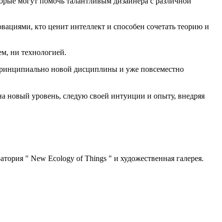
оторые могут помочь талантливым дизайнера с различной
овациями, кто ценит интеллект и способен сочетать теорию и
ем, ни технологией.
 - принципиально новой дисциплины и уже повсеместно
а новый уровень, следую своей интуиции и опыту, внедряя
тория " New Ecology of Things " и художественная галерея.