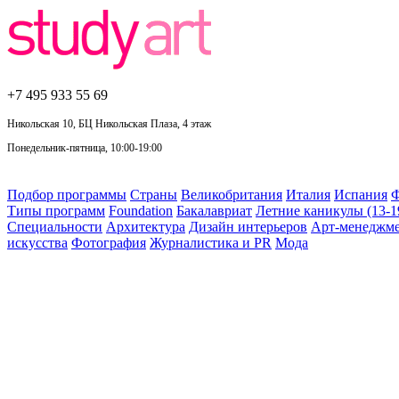
+7 495
933 55 69
Никольская 10, БЦ Никольская Плаза, 4 этаж
Понедельник-пятница, 10:00-19:00
Подбор программы
Страны
Великобритания
Италия
Испания
Ф
Типы программ
Foundation
Бакалавриат
Летние каникулы (13-1
Специальности
Архитектура
Дизайн интерьеров
Арт-менеджм
искусства
Фотография
Журналистика и PR
Мода