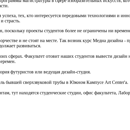
е программы магистратуры в сфере изобразительных искусств, к
сти.
 успеха, тех, кто интересуется передовыми технологиями и инн
и страсть.
н, поскольку проекты студентов более не ограничены ни времен
ворчестве и не стоят на месте. Так возник курс Медиа дизайна
должает развиваться.
их сферах. Факультет отовит наших студентов вывести дизайн н
перемен.
атория футуристов или ведущая дизайн-студия.
ель бывшей сверхзвуковой трубы в Южном Кампусе Art Center'а.
м, тут находятся студенческие студии, офис факультета, Лабора