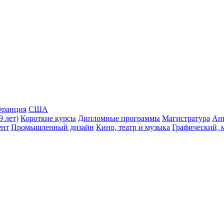
ранция
США
9 лет)
Короткие курсы
Дипломные программы
Магистратура
Ан
ент
Промышленный дизайн
Кино, театр и музыка
Графический, 