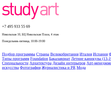
+7 495
933 55 69
Никольская 10, БЦ Никольская Плаза, 4 этаж
Понедельник-пятница, 10:00-19:00
Подбор программы
Страны
Великобритания
Италия
Испания
Ф
Типы программ
Foundation
Бакалавриат
Летние каникулы (13-1
Специальности
Архитектура
Дизайн интерьеров
Арт-менеджм
искусства
Фотография
Журналистика и PR
Мода