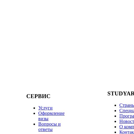
STUDYA
СЕРВИС
Стран
Услуги
Специ
Оформление
Прогр
визы
Новос
Вопросы и
О ком
ответы
Конта