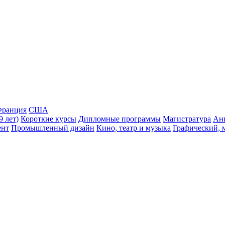
ранция
США
9 лет)
Короткие курсы
Дипломные программы
Магистратура
Ан
ент
Промышленный дизайн
Кино, театр и музыка
Графический, 