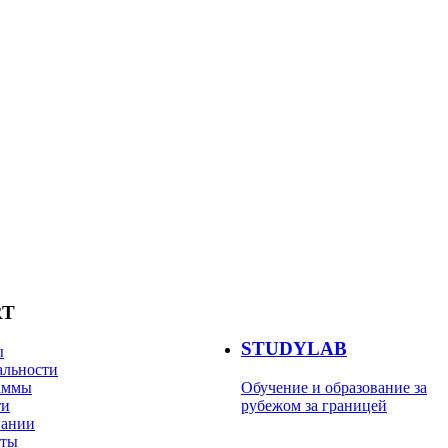
RT
STUDYLAB
ы
альности
аммы
Обучение и образование за
ти
рубежом за границей
пании
кты