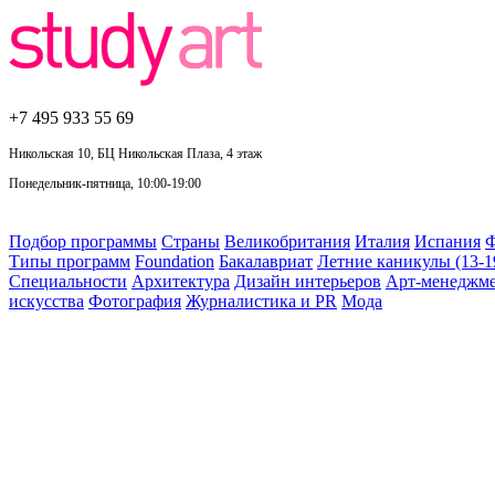
+7 495
933 55 69
Никольская 10, БЦ Никольская Плаза, 4 этаж
Понедельник-пятница, 10:00-19:00
Подбор программы
Страны
Великобритания
Италия
Испания
Ф
Типы программ
Foundation
Бакалавриат
Летние каникулы (13-1
Специальности
Архитектура
Дизайн интерьеров
Арт-менеджм
искусства
Фотография
Журналистика и PR
Мода