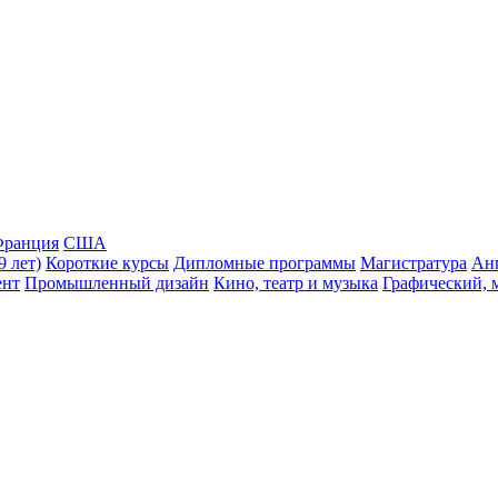
ранция
США
9 лет)
Короткие курсы
Дипломные программы
Магистратура
Ан
ент
Промышленный дизайн
Кино, театр и музыка
Графический, 