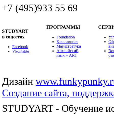
+7 (495)
933 55 69
ПРОГРАММЫ
СЕРВ
STUDYART
в соцсетях
Foundation
Ус
Бакалавриат
Оф
Магистратура
ви
Facebook
Английский
Во
Vkontakte
язык + ART
от
Дизайн
www.funkypunky.r
Создание сайта, поддержк
STUDYART - Обучение иск