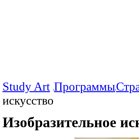
Study Art
Программы
Стр
искусство
Изобразительное ис