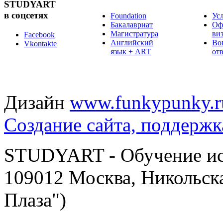
STUDYART
в соцсетях
Foundation
Ус
Бакалавриат
Оф
Магистратура
ви
Facebook
Английский
Во
Vkontakte
язык + ART
от
Дизайн
www.funkypunky.r
Создание сайта, поддержк
STUDYART - Обучение иск
109012 Москва, Никольска
Плаза")