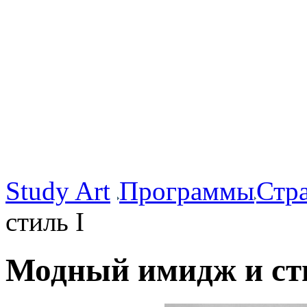
Study Art
Программы
Стр
стиль I
Модный имидж и ст