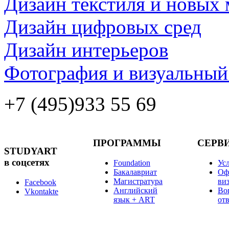
Дизайн текстиля и новых 
Дизайн цифровых сред
Дизайн интерьеров
Фотография и визуальный
+7 (495)
933 55 69
ПРОГРАММЫ
СЕРВ
STUDYART
в соцсетях
Foundation
Ус
Бакалавриат
Оф
Магистратура
ви
Facebook
Английский
Во
Vkontakte
язык + ART
от