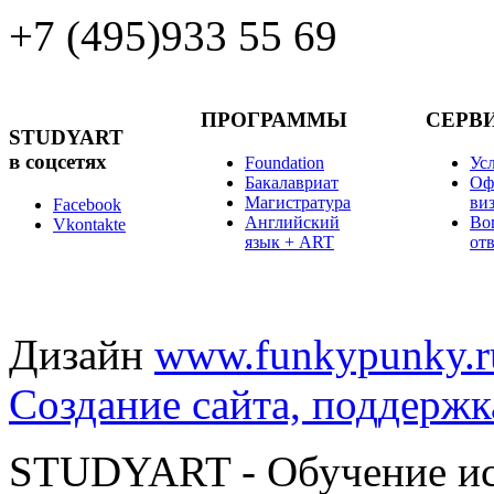
+7 (495)
933 55 69
ПРОГРАММЫ
СЕРВ
STUDYART
в соцсетях
Foundation
Ус
Бакалавриат
Оф
Магистратура
ви
Facebook
Английский
Во
Vkontakte
язык + ART
от
Дизайн
www.funkypunky.r
Создание сайта, поддержк
STUDYART - Обучение иск